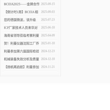
塑 ICP-MS 分析新境界！
BCEIA2025——金牌合作
2025-09-15
伙伴的见证
【倒计时1周】BCEIA 相
2025-09-03
约利曼 不见不散 9.10-12
您的德国微波，该升级
2025-07-23
了！
ICP厂家技术人员来华对
2025-06-10
利曼进行培训
海南省领导莅临考察利曼
2025-04-09
仪器沈阳工厂
贺！利曼仪器沈阳工厂乔
2025-01-10
迁新址
利曼参加第六届国际检验
2024-12-23
检测技术与装备博览会
机械装备失效分析及质量
2024-12-10
改进技术交流会在陕举办
【扬帆再启航】利曼参加
2024-11-21
2024慕尼黑上海分析生化
展