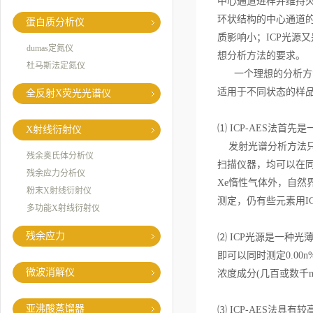
中心通道进样并维持火焰
环状结构的中心通道的
蛋白质分析仪
质影响小；ICP光源
dumas定氮仪
想分析方法的要
杜马斯法定氮仪
一个理想的分析方法
适用于不同状态的样品
全反射X荧光光谱仪
⑴ ICP-AES法
X射线衍射仪
发射光谱分析方法只要
残余奥氏体分析仪
扫描仪器，均可以在同一
残余应力分析仪
Xe惰性气体外，自然
粉末X射线衍射仪
测定，仍有些元素用I
多功能X射线衍射仪
残余应力
⑵ ICP光源是一种光
即可以同时测定0.0
微波消解仪
浓度成分(几百或数千m
亚沸酸蒸馏器
⑶ ICP-AES法具