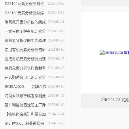
饲料中的蛋白质含量
EA3100元素分析仪测试
2025-10-23
土壤中的碳氮元素
EA3100元素分析仪对煤
2025-10-13
中碳氢氮元素含量的测定
碳氢氮元素分析仪的组成
2023-03-21
和应用
一文带你了解有机元素分
2023-12-19
析仪的工作原理
碳氢氮分析仪的工作原理
2023-03-28
及组成介绍
使用有机元素分析仪的原
2022-09-15
理及计算方法
造成有机元素分析仪出现
2022-08-05
误差的因素有哪些
有机元素分析仪样品制备
2021-09-23
的要求和注意事项
在选购适合自己的元素分
2021-06-09
析仪时应该注意哪些方面
BCEIA2025——金牌合作
2025-09-15
伙伴的见证
海南省领导莅临考察利曼
2025-04-09
ONH836-G8 
仪器沈阳工厂
贺！利曼仪器沈阳工厂乔
2025-01-10
迁新址
【扬帆再启航】利曼参加
2024-11-24
2024慕尼黑上海分析生化
倒计时6天，利曼邀您来
2024-11-12