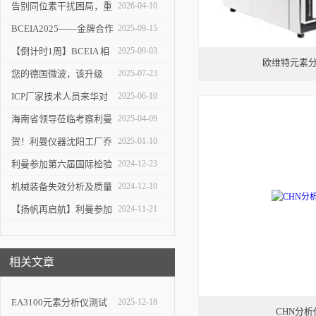
告别同位素干扰困局，重
2026-04-10
塑 ICP-MS 分析新境界！
BCEIA2025——金牌合作
2025-09-15
伙伴的见证
【倒计时1周】BCEIA 相
2025-09-03
欧维特元素
约利曼 不见不散 9.10-12
您的德国微波，该升级
2025-07-23
了！
ICP厂家技术人员来华对
2025-06-10
利曼进行培训
海南省领导莅临考察利曼
2025-04-09
仪器沈阳工厂
贺！利曼仪器沈阳工厂乔
2025-01-10
迁新址
利曼参加第六届国际检验
2024-12-23
检测技术与装备博览会
机械装备失效分析及质量
2024-12-10
改进技术交流会在陕举办
【扬帆再启航】利曼参加
2024-11-21
2024慕尼黑上海分析生化
展
相关文章
EA3100元素分析仪测试
2025-12-18
CHN分析