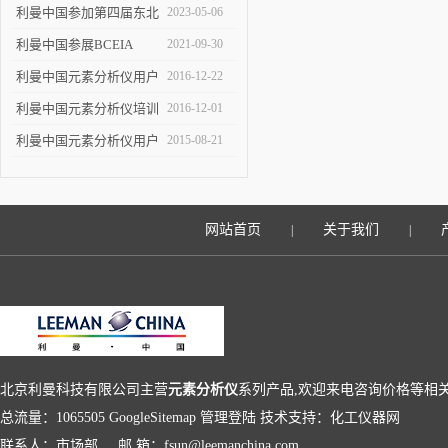
展
观展！
利曼中国参加第四届东北
2023-05-06
检测大会
利曼中国参展BCEIA
2021-09-30
2021
利曼中国元素分析仪用户
2016-12-22
培训会-长春站圆满落幕
利曼中国元素分析仪培训
2016-12-01
会【长春】邀请函
利曼中国元素分析仪用户
2015-08-21
培训班圆满落幕
网站首页
关于我们
|
|
北京利曼科技有限公司主营
元素分析仪
系列产品,欢迎来电咨询价格等相
总流量：1065505
GoogleSitemap
管理登陆
技术支持：
化工仪器网
联系人：市场部 邮 箱：fsun@leemanchina.com