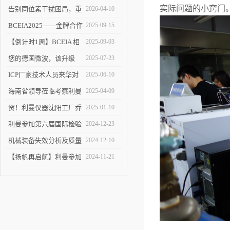
实际问题的小窍门
告别同位素干扰困局，重
2026-04-10
塑 ICP-MS 分析新境界！
BCEIA2025——金牌合作
2025-09-15
伙伴的见证
【倒计时1周】BCEIA 相
2025-09-03
约利曼 不见不散 9.10-12
您的德国微波，该升级
2025-07-23
了！
ICP厂家技术人员来华对
2025-06-10
利曼进行培训
海南省领导莅临考察利曼
2025-04-09
仪器沈阳工厂
贺！利曼仪器沈阳工厂乔
2025-01-10
迁新址
利曼参加第六届国际检验
2024-12-23
检测技术与装备博览会
机械装备失效分析及质量
2024-12-10
改进技术交流会在陕举办
【扬帆再启航】利曼参加
2024-11-21
2024慕尼黑上海分析生化
展