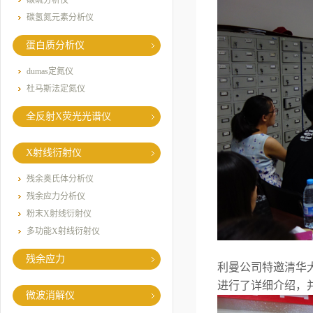
碳硫分析仪
碳氢氮元素分析仪
蛋白质分析仪
dumas定氮仪
杜马斯法定氮仪
全反射X荧光光谱仪
X射线衍射仪
残余奥氏体分析仪
残余应力分析仪
粉末X射线衍射仪
多功能X射线衍射仪
残余应力
利曼公司特邀清华
进行了详细介绍，
微波消解仪