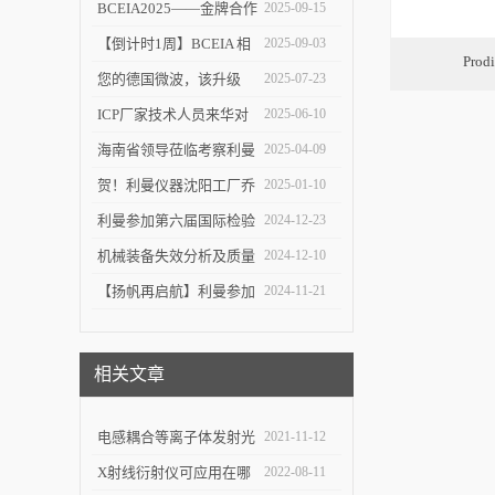
塑 ICP-MS 分析新境界！
BCEIA2025——金牌合作
2025-09-15
伙伴的见证
【倒计时1周】BCEIA 相
2025-09-03
Pro
约利曼 不见不散 9.10-12
您的德国微波，该升级
2025-07-23
了！
ICP厂家技术人员来华对
2025-06-10
利曼进行培训
海南省领导莅临考察利曼
2025-04-09
仪器沈阳工厂
贺！利曼仪器沈阳工厂乔
2025-01-10
迁新址
利曼参加第六届国际检验
2024-12-23
检测技术与装备博览会
机械装备失效分析及质量
2024-12-10
改进技术交流会在陕举办
【扬帆再启航】利曼参加
2024-11-21
2024慕尼黑上海分析生化
展
相关文章
电感耦合等离子体发射光
2021-11-12
谱仪对使用环境有严格的
X射线衍射仪可应用在哪
2022-08-11