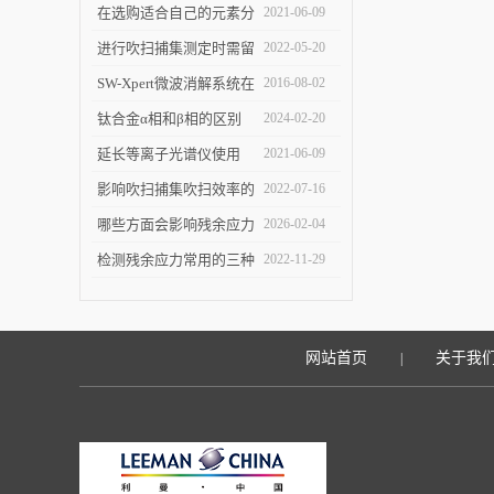
要求
些领域？
在选购适合自己的元素分
2021-06-09
析仪时应该注意哪些方面
进行吹扫捕集测定时需留
2022-05-20
意这些，以防测量误差过
SW-Xpert微波消解系统在
2016-08-02
大
多领域有着广泛的应用及
钛合金α相和β相的区别
2024-02-20
突出的表现
延长等离子光谱仪使用
2021-06-09
“寿命”有几点工作
影响吹扫捕集吹扫效率的
2022-07-16
因素有哪些？
哪些方面会影响残余应力
2026-02-04
分析仪的结果
检测残余应力常用的三种
2022-11-29
方法介绍
网站首页
关于我
|