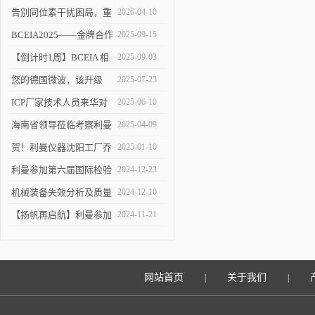
告别同位素干扰困局，重
2026-04-10
塑 ICP-MS 分析新境界！
BCEIA2025——金牌合作
2025-09-15
伙伴的见证
【倒计时1周】BCEIA 相
2025-09-03
约利曼 不见不散 9.10-12
您的德国微波，该升级
2025-07-23
了！
ICP厂家技术人员来华对
2025-06-10
利曼进行培训
海南省领导莅临考察利曼
2025-04-09
仪器沈阳工厂
贺！利曼仪器沈阳工厂乔
2025-01-10
迁新址
利曼参加第六届国际检验
2024-12-23
检测技术与装备博览会
机械装备失效分析及质量
2024-12-10
改进技术交流会在陕举办
【扬帆再启航】利曼参加
2024-11-21
2024慕尼黑上海分析生化
展
网站首页
关于我们
|
|