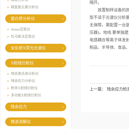
碳硫分析仪
隔开。
碳氢氮元素分析仪
放置制样设备的房间
型不适于光谱仪分析
蛋白质分析仪
无保障，需配置一台氩气
dumas定氮仪
压器)。地线:要单独
杜马斯法定氮仪
电感耦合等离子体发
制品、半导体、食品
全反射X荧光光谱仪
X射线衍射仪
残余奥氏体分析仪
残余应力分析仪
粉末X射线衍射仪
上一篇：
残余应力检
多功能X射线衍射仪
残余应力
微波消解仪