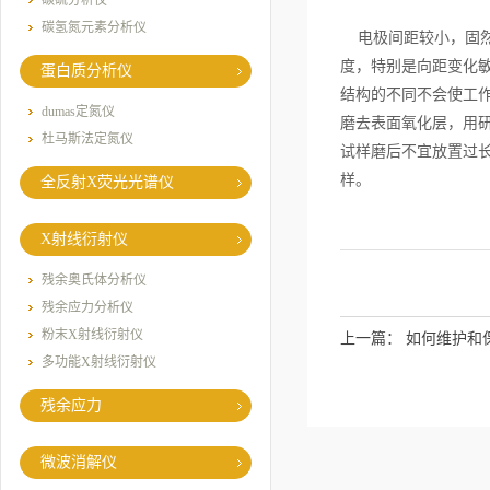
碳硫分析仪
碳氢氮元素分析仪
电极间距较小，固然
度，特别是向距变化
蛋白质分析仪
结构的不同不会使工
dumas定氮仪
磨去表面氧化层，用
杜马斯法定氮仪
试样磨后不宜放置过长
样。
全反射X荧光光谱仪
X射线衍射仪
残余奥氏体分析仪
残余应力分析仪
粉末X射线衍射仪
上一篇：
如何维护和
多功能X射线衍射仪
残余应力
微波消解仪