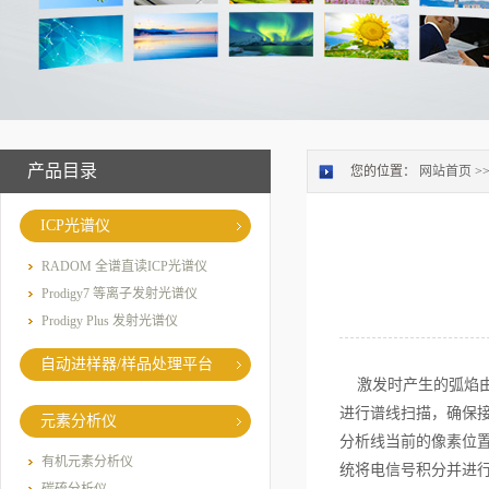
产品目录
您的位置：
网站首页
>
ICP光谱仪
RADOM 全谱直读ICP光谱仪
Prodigy7 等离子发射光谱仪
Prodigy Plus 发射光谱仪
自动进样器/样品处理平台
激发时产生的弧焰由
进行谱线扫描，确保
元素分析仪
分析线当前的像素位
有机元素分析仪
统将电信号积分并进