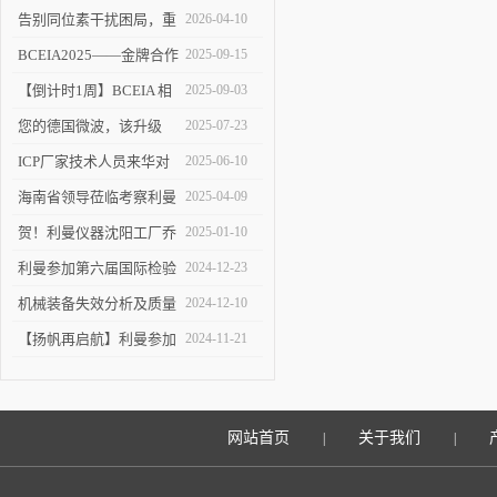
告别同位素干扰困局，重
2026-04-10
塑 ICP-MS 分析新境界！
BCEIA2025——金牌合作
2025-09-15
伙伴的见证
【倒计时1周】BCEIA 相
2025-09-03
约利曼 不见不散 9.10-12
您的德国微波，该升级
2025-07-23
了！
ICP厂家技术人员来华对
2025-06-10
利曼进行培训
海南省领导莅临考察利曼
2025-04-09
仪器沈阳工厂
贺！利曼仪器沈阳工厂乔
2025-01-10
迁新址
利曼参加第六届国际检验
2024-12-23
检测技术与装备博览会
机械装备失效分析及质量
2024-12-10
改进技术交流会在陕举办
【扬帆再启航】利曼参加
2024-11-21
2024慕尼黑上海分析生化
展
网站首页
关于我们
|
|