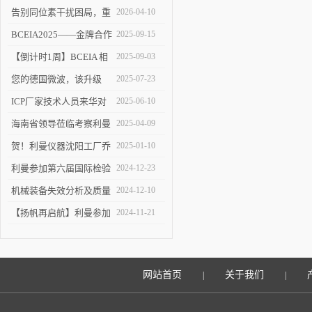
告别同位素干扰困局，重
2026-04-10
塑 ICP-MS 分析新境界！
BCEIA2025——金牌合作
2025-09-15
伙伴的见证
【倒计时1周】BCEIA 相
2025-09-03
约利曼 不见不散 9.10-12
您的德国微波，该升级
2025-07-23
了！
ICP厂家技术人员来华对
2025-06-10
利曼进行培训
海南省领导莅临考察利曼
2025-04-09
仪器沈阳工厂
贺！利曼仪器沈阳工厂乔
2025-01-10
迁新址
利曼参加第六届国际检验
2024-12-23
检测技术与装备博览会
机械装备失效分析及质量
2024-12-10
改进技术交流会在陕举办
【扬帆再启航】利曼参加
2024-11-21
2024慕尼黑上海分析生化
展
网站首页
关于我们
|
|