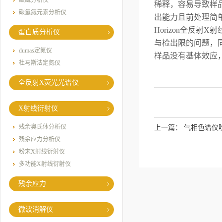
碳硫分析仪
稀释，容易导致样
碳氢氮元素分析仪
出能力且前处理简
Horizon
全反射
X
射
蛋白质分析仪
与检出限的问题，
dumas定氮仪
样品没有基体效应
杜马斯法定氮仪
全反射X荧光光谱仪
X射线衍射仪
残余奥氏体分析仪
上一篇：
气相色谱仪
残余应力分析仪
粉末X射线衍射仪
多功能X射线衍射仪
残余应力
微波消解仪