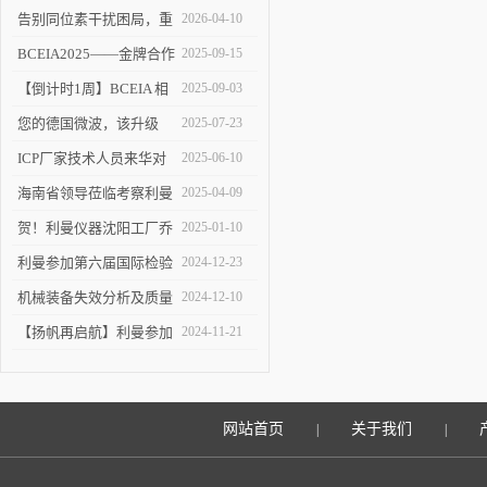
告别同位素干扰困局，重
2026-04-10
塑 ICP-MS 分析新境界！
BCEIA2025——金牌合作
2025-09-15
伙伴的见证
【倒计时1周】BCEIA 相
2025-09-03
约利曼 不见不散 9.10-12
您的德国微波，该升级
2025-07-23
了！
ICP厂家技术人员来华对
2025-06-10
利曼进行培训
海南省领导莅临考察利曼
2025-04-09
仪器沈阳工厂
贺！利曼仪器沈阳工厂乔
2025-01-10
迁新址
利曼参加第六届国际检验
2024-12-23
检测技术与装备博览会
机械装备失效分析及质量
2024-12-10
改进技术交流会在陕举办
【扬帆再启航】利曼参加
2024-11-21
2024慕尼黑上海分析生化
展
网站首页
关于我们
|
|