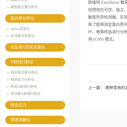
碳硫分析仪
欧维特 EuroVector
杜
碳氢氮元素分析仪
给燃烧在可控、独立
敏度热导检测器，实
蛋白质分析仪
除了能够测定蛋白质中氮
dumas定氮仪
叶、根等样品进行分析
杜马斯法定氮仪
用 (CNS) 模式。
全反射X荧光光谱仪
X射线衍射仪
残余奥氏体分析仪
残余应力分析仪
粉末X射线衍射仪
上一篇：
两种常用的
多功能X射线衍射仪
残余应力
微波消解仪