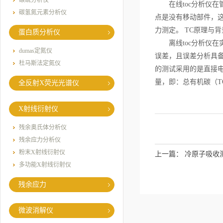
碳硫分析仪
在线toc分析仪在
碳氢氮元素分析仪
点是没有移动部件，这
力测定。 TC原理与
蛋白质分析仪
离线toc分析仪在
dumas定氮仪
误差，且误差分析具
杜马斯法定氮仪
的测试采用的是直接
量，即：总有机碳（TO
全反射X荧光光谱仪
X射线衍射仪
残余奥氏体分析仪
残余应力分析仪
粉末X射线衍射仪
上一篇：
冷原子吸收
多功能X射线衍射仪
残余应力
微波消解仪