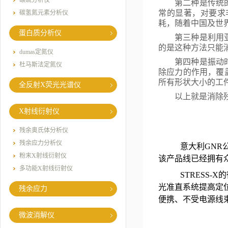
碳硫分析仪
第二种是传统
常的显著，对要求
碳氢氮元素分析仪
耗，随着中国及世
蛋白质分析仪
第三种是利用
的是这种方法只能
dumas定氮仪
第四种是振动
杜马斯法定氮仪
除应力的作用，覆
所有形状大小的工
全反射X荧光光谱仪
以上就是消除
X射线衍射仪
残余奥氏体分析仪
残余应力分析仪
意大利
GNR
粉末X射线衍射仪
该产品线已经拥有
多功能X射线衍射仪
STRESS-X
的
光准直系统提高定
残余应力
便携、不受电源线
微波消解仪