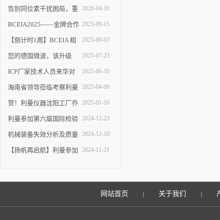
告别同位素干扰困局，重
2026-04-10
塑 ICP-MS 分析新境界！
BCEIA2025——金牌合作
2025-09-15
伙伴的见证
【倒计时1周】BCEIA 相
2025-09-03
约利曼 不见不散 9.10-12
您的德国微波，该升级
2025-07-23
了！
ICP厂家技术人员来华对
2025-06-10
利曼进行培训
海南省领导莅临考察利曼
2025-04-09
仪器沈阳工厂
贺！利曼仪器沈阳工厂乔
2025-01-10
迁新址
利曼参加第六届国际检验
2024-12-23
检测技术与装备博览会
机械装备失效分析及质量
2024-12-10
改进技术交流会在陕举办
【扬帆再启航】利曼参加
2024-11-21
2024慕尼黑上海分析生化
展
网站首页
关于我们
|
|