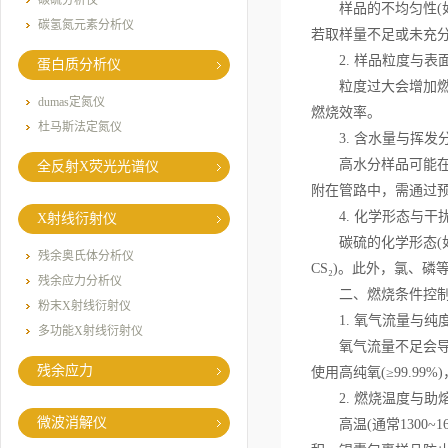
碳硫分析仪
样品的不均匀性(如
碳氢氮元素分析仪
若取样量不足或未充
2. 样品粒度与表
蛋白质分析仪
粒度过大会增加燃烧难
dumas定氮仪
燃烧效率。
杜马斯法定氮仪
3. 含水量与挥发
高水分样品可能在燃烧
全反射X荧光光谱仪
附在管路中，需通过预
4. 化学形态与干
X射线衍射仪
碳硫的化学形态(如
残余奥氏体分析仪
CS₂)。此外，氯、
残余应力分析仪
二、燃烧条件控
粉末X射线衍射仪
1. 氧气流量与纯
多功能X射线衍射仪
氧气流量不足会导致燃
残余应力
使用高纯氧(≥99.9
2. 燃烧温度与助
微波消解仪
高温(通常1300~