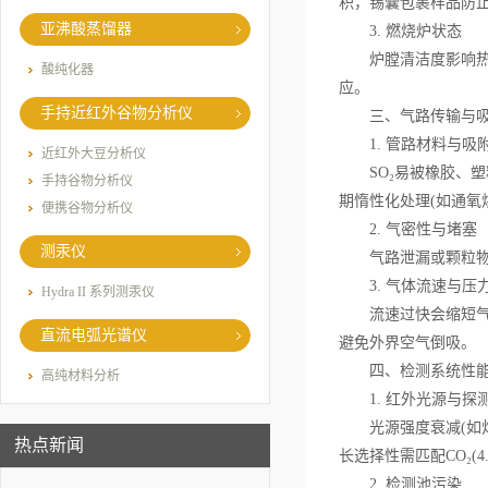
积，锡囊包裹样品防
亚沸酸蒸馏器
3. 燃烧炉状态
炉膛清洁度影响热传
酸纯化器
应。
手持近红外谷物分析仪
三、气路传输与吸
1. 管路材料与吸
近红外大豆分析仪
SO₂易被橡胶、塑
手持谷物分析仪
期惰性化处理(如通氧
便携谷物分析仪
2. 气密性与堵塞
测汞仪
气路泄漏或颗粒物堵
3. 气体流速与压
Hydra II 系列测汞仪
流速过快会缩短气体
直流电弧光谱仪
避免外界空气倒吸。
四、检测系统性
高纯材料分析
1. 红外光源与探
光源强度衰减(如灯泡
热点新闻
长选择性需匹配CO₂(4.2
2. 检测池污染