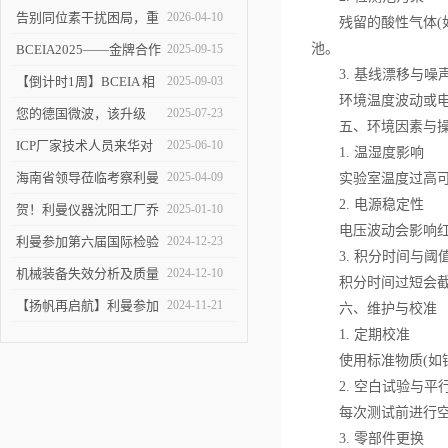
告别同位素干扰困局，重
2026-04-10
残留的酸性气体(如
塑 ICP-MS 分析新境界！
池。
BCEIA2025——金牌合作
2025-09-15
3. 基线漂移与噪
伙伴的见证
【倒计时1周】BCEIA 相
2025-09-03
环境温度波动或电子
约利曼 不见不散 9.10-12
您的德国微波，该升级
2025-07-23
五、环境因素与操
了！
ICP厂家技术人员来华对
2025-06-10
1. 温湿度影响
利曼进行培训
海南省领导莅临考察利曼
2025-04-09
实验室温度过高可能加
2. 电源稳定性
仪器沈阳工厂
贺！利曼仪器沈阳工厂乔
2025-01-10
电压波动会影响红外
迁新址
利曼参加第六届国际检验
2024-12-23
3. 积分时间与阈
检测技术与装备博览会
机械装备失效分析及质量
2024-12-10
积分时间过短会截断峰
改进技术交流会在陕举办
【扬帆再启航】利曼参加
2024-11-21
六、维护与校准
1. 定期校准
2024慕尼黑上海分析生化
使用标准物质(如钢
展
2. 空白试验与平
每次测试前进行空白
3. 零部件更换