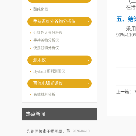
（二
在污
酸纯化器
五、结
手持近红外谷物分析仪
采
近红外大豆分析仪
90%-110
手持谷物分析仪
便携谷物分析仪
测汞仪
Hydra II 系列测汞仪
直流电弧光谱仪
上一篇：
高纯材料分析
热点新闻
告别同位素干扰困局，重
2026-04-10