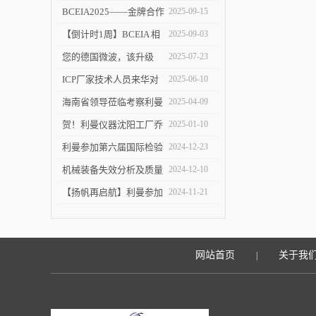
塑 ICP-MS 分析新境界！
BCEIA2025——金牌合作
2025-09-15
伙伴的见证
【倒计时1周】BCEIA 相
2025-09-03
约利曼 不见不散 9.10-12
您的德国微波，该升级
2025-07-23
了！
ICP厂家技术人员来华对
2025-06-10
利曼进行培训
海南省领导莅临考察利曼
2025-04-09
仪器沈阳工厂
贺！利曼仪器沈阳工厂乔
2025-01-10
迁新址
利曼参加第六届国际检验
2024-12-23
检测技术与装备博览会
机械装备失效分析及质量
2024-12-10
改进技术交流会在陕举办
【扬帆再启航】利曼参加
2024-11-21
2024慕尼黑上海分析生化
展
网站首页
关于我
|