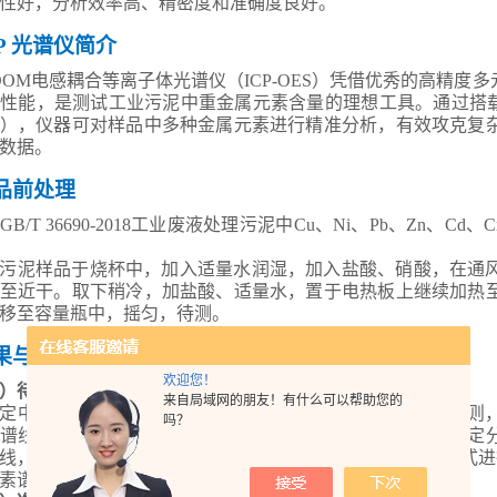
性好，分析效率高、精密度和准确度良好。
P
光谱仪简介
DOM
电感耦合等离子体光谱仪（
ICP-OES
）凭借优秀的高精度多
扰性能，是测试工业污泥中重金属元素含量的理想工具。通过搭
），仪器可对样品中多种金属元素进行精准分析，有效攻克复
数据。
品前处理
GB/T 36690-2018
工业废液处理污泥中
Cu
、
Ni
、
Pb
、
Zn
、
Cd
、
C
污泥样品于烧杯中，加入适量水润湿，加入盐酸、硝酸，在通
至近干。取下稍冷，加盐酸、适量水，置于电热板上继续加热
移至容量瓶中，摇匀，待测。
果与讨论
欢迎您！
）待测元素谱线选择
来自局域网的朋友！有什么可以帮助您的
定中，遵循低含量元素用灵敏线，高含量元素次灵敏线的原则
吗？
谱线。由于已进行基体匹配，只考虑光谱干扰和背景影响确定
线，为提高灵敏度，对多数低含量分析元素采用扣除背景方式进
素谱图和标准曲线相关系数，符合方法要求，满足测试需要。