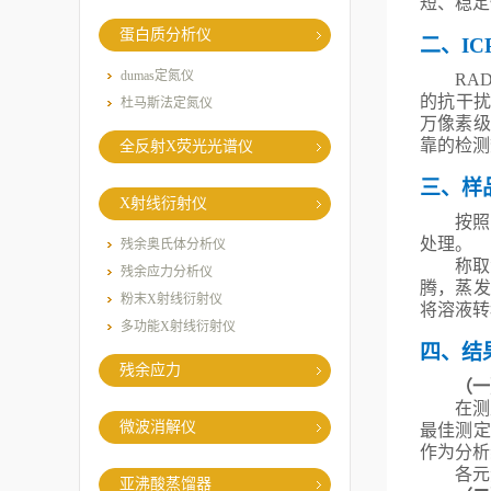
短、稳定
蛋白质分析仪
二、
IC
dumas定氮仪
RA
的抗干
杜马斯法定氮仪
万像素级
靠的检测
全反射X荧光光谱仪
三、样
X射线衍射仪
按照
处理。
残余奥氏体分析仪
称取
残余应力分析仪
腾，蒸发
粉末X射线衍射仪
将溶液转
多功能X射线衍射仪
四、结
残余应力
（一
在测
微波消解仪
最佳测定
作为分析
各元
亚沸酸蒸馏器