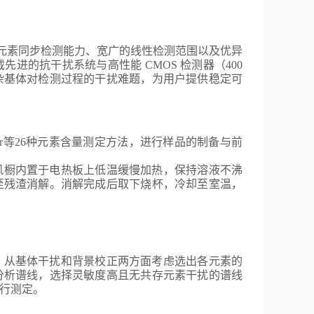
元素同步检测能力、宽广的线性检测范围以及优异
载先进的抗干扰系统与高性能
CMOS
检测器（
400
杂基体对检测过程的干扰难题，为用户提供稳定可
r
等
26
种元素含量测定方法，进行样品的制备与前
风橱内置于电热板上低温缓慢加热，保持溶液不沸
至残渣消解。消解完成后取下烧杯，冷却至室温，
，从基体干扰和背景校正两方面考虑选出各元素的
分析谱线，选择灵敏度高且无共存元素干扰的谱线
行测定。