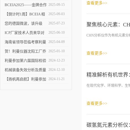
查看更多>>
塑 ICP-MS 分析新境界！
BCEIA2025——金牌合作
2025-09-15
伙伴的见证
【倒计时1周】BCEIA 相
2025-09-03
约利曼 不见不散 9.10-12
您的德国微波，该升级
2025-07-23
聚焦核心元素：C
了！
ICP厂家技术人员来华对
2025-06-10
CHN分析仪作为有机元素分
利曼进行培训
海南省领导莅临考察利曼
2025-04-09
仪器沈阳工厂
贺！利曼仪器沈阳工厂乔
2025-01-10
查看更多>>
迁新址
利曼参加第六届国际检验
2024-12-23
检测技术与装备博览会
机械装备失效分析及质量
2024-12-10
精准解析有机世界
改进技术交流会在陕举办
【扬帆再启航】利曼参加
2024-11-21
在现代化学、环境科学、生物
2024慕尼黑上海分析生化
展
查看更多>>
碳氢氮元素分析仪