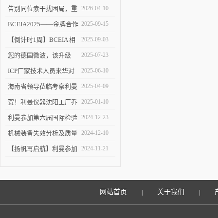
告别同位素干扰困局，重
2026-04-10
塑 ICP-MS 分析新境界！
BCEIA2025——金牌合作
2025-09-15
伙伴的见证
【倒计时1周】BCEIA 相
2025-09-03
约利曼 不见不散 9.10-12
您的德国微波，该升级
2025-07-23
了！
ICP厂家技术人员来华对
2025-06-10
利曼进行培训
海南省领导莅临考察利曼
2025-04-09
仪器沈阳工厂
贺！利曼仪器沈阳工厂乔
2025-01-10
迁新址
利曼参加第六届国际检验
2024-12-23
检测技术与装备博览会
机械装备失效分析及质量
2024-12-10
改进技术交流会在陕举办
【扬帆再启航】利曼参加
2024-11-21
2024慕尼黑上海分析生化
展
网站首页
关于我们
|
|