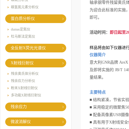
碳硫分析仪
轴承钢零件残留奥氏
碳氢氮元素分析仪
为迎合此标准的实施
即可。
蛋白质分析仪
dumas定氮仪
活动时间：
即日起至20
杜马斯法定氮仪
样品将由如下仪器进
全反射X荧光光谱仪
仪器简介
意大利GNR品牌 AreX
X射线衍射仪
及即将实施的
J
B/T 14
残余奥氏体分析仪
量结果。
残余应力分析仪
粉末X射线衍射仪
主要特点
多功能X射线衍射仪
■ 结构紧凑，节省实
残余应力
■ 采用稳定的微聚焦5
■ 配备高像素USB
微波消解仪
■ 具有用于X射线安