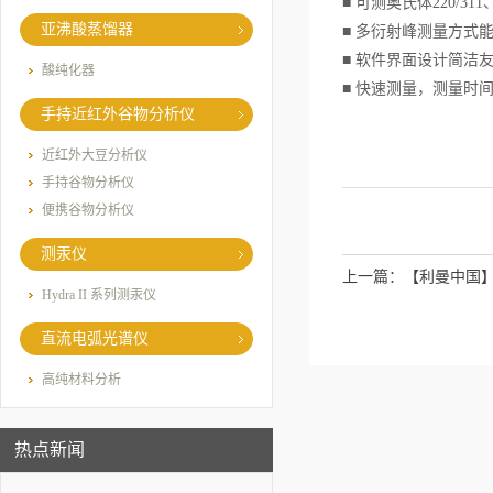
■ 可测奥氏体220/31
亚沸酸蒸馏器
■ 多衍射峰测量方式
■ 软件界面设计简洁
酸纯化器
■ 快速测量，测量时间
手持近红外谷物分析仪
近红外大豆分析仪
手持谷物分析仪
便携谷物分析仪
测汞仪
上一篇：
【利曼中国】
Hydra II 系列测汞仪
直流电弧光谱仪
高纯材料分析
热点新闻