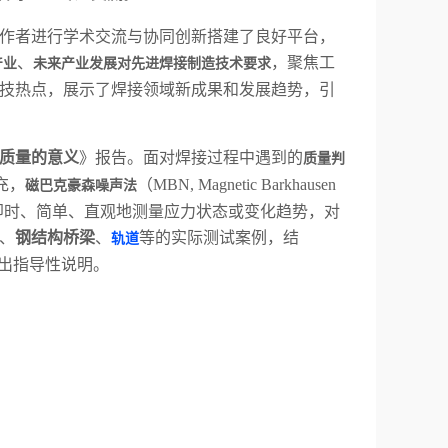
技工作者进行学术交流与协同创新搭建了良好平台，
、
，聚焦工
产业
未来产业发展对先进焊接制造技术要求
技热点，展示了焊接领域新成果和发展趋势，引
质量的意义
》报告。面对焊接过程中遇到的
质量判
充，
（MBN, Magnetic Barkhausen
磁巴克豪森噪声法
即时、简单、直观地测量应力状态或变化趋势
，对
、
钢结构桥梁
、
等的实际测试案例，结
轨道
出指导性说明。