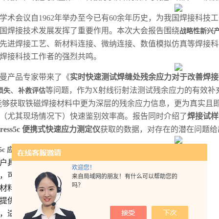
学术会议自1962年举办至今已有60余年历史，为我国焊接科
国焊接技术发展发挥了重要作用。本次大会报告围绕
战略性新兴
先进焊接工艺、新材料连接、微纳连接、数值模拟仿真等焊接科
焊接科技工作者的强烈共鸣。
曼产品专家带来了《
实时快速测试焊缝处残余应力对于改善焊接
、
等问题，作为X射线衍射法测试残余应力的有效补
损失
补救评估
e）能够获取铁磁焊接材料中更为深层的残余应力信息，更为
真实且
（尤其现场情况下）
快速鉴别效率高
。报告同时介绍了
焊接试样
Stress5c 便携式快速应力测定仪
获取的数据，对存在的潜在问题给
ss5c 应力测定仪
产品特点：
户具体需求进行专业化订制；
欢迎您！
，可整体打包至手提箱，方便携带；
来自局域网的朋友！有什么可以帮助您的
吗？
材料的校准曲线，并可自定义创建新曲线；
提供图形和数字两种模式，输出MPa值；
，适用于现场分析各类复杂、不规则样品；