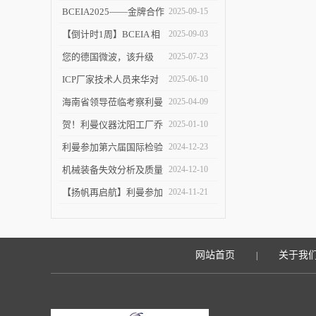
塑 ICP-MS 分析新境界！
BCEIA2025——金牌合作
2025-09-15
伙伴的见证
【倒计时1周】BCEIA 相
2025-09-03
约利曼 不见不散 9.10-12
您的德国微波，该升级
2025-07-23
了！
ICP厂家技术人员来华对
2025-06-10
利曼进行培训
海南省领导莅临考察利曼
2025-04-09
仪器沈阳工厂
贺！利曼仪器沈阳工厂乔
2025-01-10
迁新址
利曼参加第六届国际检验
2024-12-23
检测技术与装备博览会
机械装备失效分析及质量
2024-12-10
改进技术交流会在陕举办
【扬帆再启航】利曼参加
2024-11-21
2024慕尼黑上海分析生化
展
网站首页
关于我
|