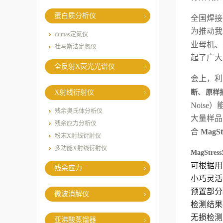
蛋白质分析仪
全国焊接
为推动我
dumas定氮仪
业母机、
杜马斯法定氮仪
起了广大
全反射X荧光光谱仪
会上，利
、
X射线衍射仪
断
原样
Nois
残余奥氏体分析仪
大量样品
残余应力分析仪
合
Mag
粉末X射线衍射仪
多功能X射线衍射仪
MagStre
可根据用
残余应力
小巧灵活
预置部分
微波消解仪
检测结果
无损检测
亚沸酸蒸馏器