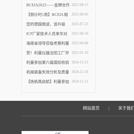
塑 ICP-MS 分析新境界！
BCEIA2025——金牌合作
2025-09-15
伙伴的见证
【倒计时1周】BCEIA 相
2025-09-03
约利曼 不见不散 9.10-12
您的德国微波，该升级
2025-07-23
了！
ICP厂家技术人员来华对
2025-06-10
利曼进行培训
海南省领导莅临考察利曼
2025-04-09
仪器沈阳工厂
贺！利曼仪器沈阳工厂乔
2025-01-10
迁新址
利曼参加第六届国际检验
2024-12-23
检测技术与装备博览会
机械装备失效分析及质量
2024-12-10
改进技术交流会在陕举办
【扬帆再启航】利曼参加
2024-11-21
2024慕尼黑上海分析生化
展
网站首页
关于我
|