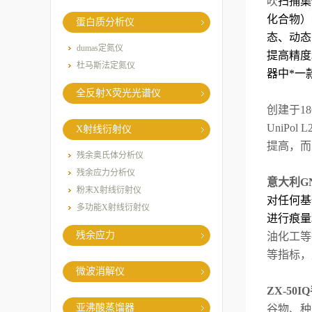
吹
扫捕集
化合物）
蛋白质分析仪
态、动态
dumas定氮仪
提高精度
杜马斯法定氮仪
器中*一
全反射X荧光光谱仪
创建于
18
UniPol L
X射线衍射仪
提高，而
残余奥氏体分析仪
残余应力分析仪
意大利
G
粉末X射线衍射仪
对任何基
多功能X射线衍射仪
进行痕量
残余应力
油化工等
等指标，
微波消解仪
ZX-50IQ
亚沸酸蒸馏器
谷物、种