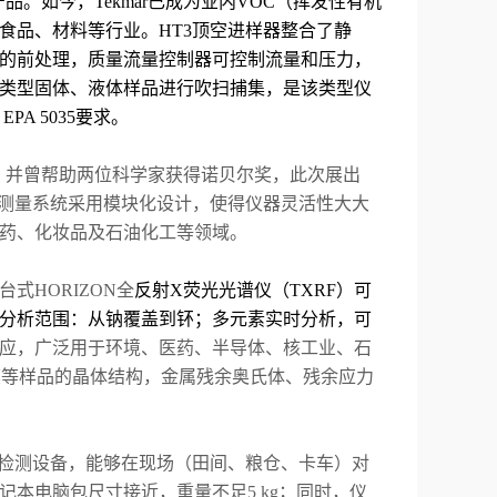
产品。如今，
Tekmar
已成为业内
VOC
（挥发性有机
食品、材料等行业。
HT3
顶空进样器整合了静
的前处理，质量流量控制器可控制流量和压力，
类型固体、液体样品进行吹扫捕集，是该类型仪
 EPA 5035
要求。
，并曾帮助两位科学家获得诺贝尔奖，此次展出
测量系统采用模块化设计，使得仪器灵活性大大
药、化妆品及石油化工等领域。
台式
HORIZON
全
反射
X
荧光光谱仪（
TXRF
）可
分析范围：从钠覆盖到钚；多元素实时分析，可
应，广泛用于环境、医药、半导体、核工业、石
膜等样品的晶体结构，金属残余奥氏体、残余应力
检测设备，能够在现场（田间、粮仓、卡车）对
记本电脑包尺寸接近，重量不足
5 kg
；同时，仪