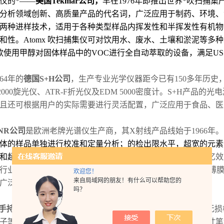
仪的*
——
美国
Tekmar
公司，
早在
1976
年即推出世界*吹扫捕集
分析领域创新、高质量产品的代名词，广泛应用于制药、环境、
两种进样技术，适用于各种
类型样品内
挥发性和半挥发性
有机物
和性。
Atomx
吹扫捕集仪可对饮用水、废水、土壤和淤泥等多种
款使用甲醇对固体样品中的
VOC
进行全自动萃取的设备，满足
US
64
年的
德国
S+H
公司
，生产专业光学仪器距今已有
150
多年历史
2000
旋光仪、
ATR-F
折光仪及
EDM 5000
密度计。
S+H
产品的光电
且还可根据用户的实际需要进行灵活配置，广泛应用于食品、医
NR
公司
是欧洲老牌光谱仪生产商，其
X
射线产品线始于
1966
年。
体的样品单独进行校准和定量分析；的检出限水平，超宽的元素
和超痕量分析；无需任何化学前处理，非
破坏性分析，无记忆效
行业。另外
GNR
的
X
射线衍射仪（
XRD
）可用来测试粉末、薄
欢迎您！
来自局域网的朋友！有什么可以帮助您的
广泛用于科研、医药、机械等行业。
吗？
手持近红外谷物分析仪
是一款超便携式蛋白质、脂肪及水分无损
子等进行快速分析。整机为带密码锁的手提铝箱包装，与
14
寸笔