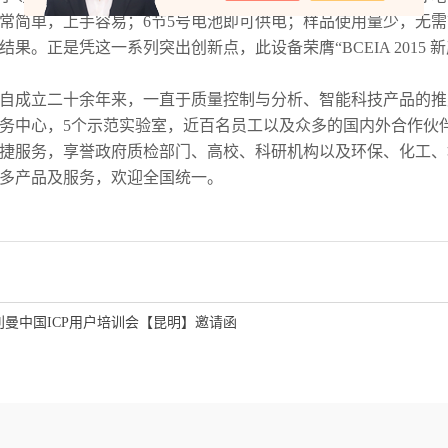
常简单，上手容易；
6
节
5
号电池即可供电；样品使用量少，无需
结果。正是凭这一系列突出创新点，此设备荣膺
“BCEIA 2015
新
自成立二十余年来，一直于质量控制与分析、智能科技产品的推
务中心，
5
个示范实验室，近百名员工以及众多的国内外合作伙
捷服务，享誉政府质检部门、高校、科研机构以及环保、化工、
多产品及服务，欢迎全国统一
。
利曼中国ICP用户培训会【昆明】邀请函