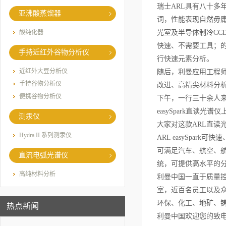
瑞士ARL具有八十
亚沸酸蒸馏器
词，性能表现自然毋庸
酸纯化器
光室及半导体制冷CC
快速、不需要工具；
手持近红外谷物分析仪
行快速元素分析。
近红外大豆分析仪
随后，利曼应用工程
手持谷物分析仪
改进、高精尖材料分
便携谷物分析仪
下午，一行三十余人
easySpark直
测汞仪
大家对这款ARL直
Hydra II 系列测汞仪
ARL easySp
可满足汽车、航空、航
直流电弧光谱仪
统，可提供高水平的
高纯材料分析
利曼中国一直于质量
室，近百名员工以及
环保、化工、地矿、
热点新闻
利曼中国欢迎您的致