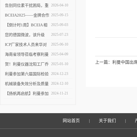
告别同位素干扰困局，重
2026-04-10
塑 ICP-MS 分析新境界！
BCEIA2025——金牌合作
2025-09-15
伙伴的见证
【倒计时1周】BCEIA 相
2025-09-03
约利曼 不见不散 9.10-12
您的德国微波，该升级
2025-07-23
了！
ICP厂家技术人员来华对
2025-06-10
利曼进行培训
海南省领导莅临考察利曼
2025-04-09
上一篇：
利曼中国出
仪器沈阳工厂
贺！利曼仪器沈阳工厂乔
2025-01-10
迁新址
利曼参加第六届国际检验
2024-12-23
检测技术与装备博览会
机械装备失效分析及质量
2024-12-10
改进技术交流会在陕举办
【扬帆再启航】利曼参加
2024-11-21
2024慕尼黑上海分析生化
展
网站首页
关于我们
|
|