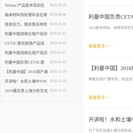
Tekmar 产品技术培训在
2019-06-26
京举办
轴承材料热处理年会在南
2019-06-06
利曼中国负责CET
京召开
残余应力、残余奥氏体检
2019-05-16
2019新年伊始，继两年前负
测及激光剥蚀技术交流会
利曼中国测汞仪用户培训
2019-05-15
在洛阳举办
会-重庆站圆满落幕
CETAC激光剥蚀产品培
2019-04-02
查看更多>>
训在京进行
利曼中国测汞仪用户培训
2019-03-21
会【重庆】邀请函
利曼中国负责CETAC激
2019-03-05
【利曼中国】201
光剥蚀中国区业务
【利曼中国】2018用户满
2018-12-19
尊敬的用户:猪年到，财运到
意度有奖调查
开讲啦！水和土壤中VOC
2018-11-03
前处理技术——利曼中国
2018慕尼黑上海分析生化
2018-11-03
查看更多>>
展，这里是利曼
开讲啦！水和土壤
为了切实加强土壤污染防治，逐