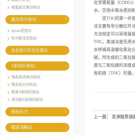
碳硫分析仪
化学需氧量（CODC
碳氢氮元素分析仪
水、饮用水等水质控
定TOC的第一步是
蛋白质分析仪
法主要有非分散红外法
dumas定氮仪
方法规定可以采用直
杜马斯法定氮仪
TOC。差减法是先将
水样被高温催化氧化
全反射X荧光光谱仪
碳，所生成的二氧化
度与二氧化碳的浓度成
X射线衍射仪
有机碳（TOC）的量
残余奥氏体分析仪
残余应力分析仪
粉末X射线衍射仪
多功能X射线衍射仪
残余应力
上一篇：
亚沸酸蒸馏
微波消解仪