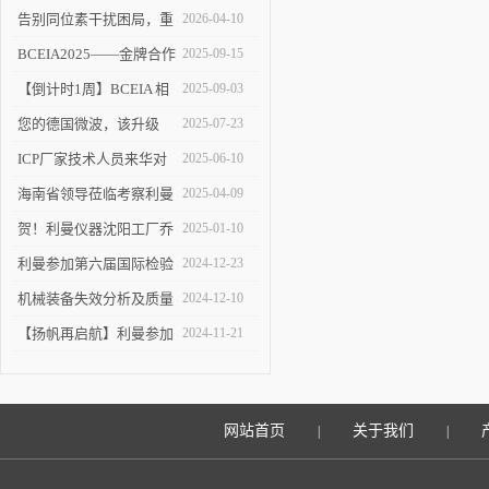
告别同位素干扰困局，重
2026-04-10
塑 ICP-MS 分析新境界！
BCEIA2025——金牌合作
2025-09-15
伙伴的见证
【倒计时1周】BCEIA 相
2025-09-03
约利曼 不见不散 9.10-12
您的德国微波，该升级
2025-07-23
了！
ICP厂家技术人员来华对
2025-06-10
利曼进行培训
海南省领导莅临考察利曼
2025-04-09
仪器沈阳工厂
贺！利曼仪器沈阳工厂乔
2025-01-10
迁新址
利曼参加第六届国际检验
2024-12-23
检测技术与装备博览会
机械装备失效分析及质量
2024-12-10
改进技术交流会在陕举办
【扬帆再启航】利曼参加
2024-11-21
2024慕尼黑上海分析生化
展
网站首页
关于我们
|
|