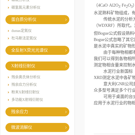
碳硫分析仪
（
4CaO
·
Al2O
·
Fe
O
3
2
3
碳氢氮元素分析仪
水泥熟料矿物组成，
传统水泥的分析
蛋白质分析仪
（
WDXRF
）所取代。
dumas定氮仪
但
Bogue
公式假设熟料
杜马斯法定氮仪
Bogue
公式忽略了其它
是水泥中真实的矿物
全反射X荧光光谱仪
由于每种物相都
我们可以得到各物相
测定物相含量来控制
X射线衍射仪
水泥行业新国标
残余奥氏体分析仪
XRD
测定水泥中各矿
意大利
GNR
公司
残余应力分析仪
众多型号满足多个行
粉末X射线衍射仪
可用于桌面的台
多功能X射线衍射仪
应用于水泥行业的物
残余应力
微波消解仪