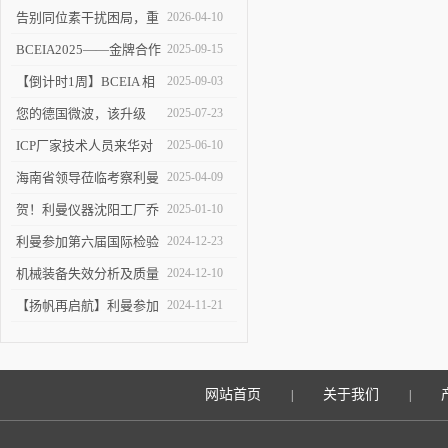
告别同位素干扰困局，重
2026-04-10
塑 ICP-MS 分析新境界！
BCEIA2025——金牌合作
2025-09-15
伙伴的见证
【倒计时1周】BCEIA 相
2025-09-03
约利曼 不见不散 9.10-12
您的德国微波，该升级
2025-07-23
了！
ICP厂家技术人员来华对
2025-06-10
利曼进行培训
海南省领导莅临考察利曼
2025-04-09
仪器沈阳工厂
贺！利曼仪器沈阳工厂乔
2025-01-10
迁新址
利曼参加第六届国际检验
2024-12-23
检测技术与装备博览会
机械装备失效分析及质量
2024-12-10
改进技术交流会在陕举办
【扬帆再启航】利曼参加
2024-11-21
2024慕尼黑上海分析生化
展
网站首页
关于我们
|
|