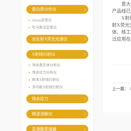
意大
蛋白质分析仪
产品线已
X
射
dumas定氮仪
射
X
荧光
杜马斯法定氮仪
体、核工
泛应用在
全反射X荧光光谱仪
X射线衍射仪
残余奥氏体分析仪
残余应力分析仪
粉末X射线衍射仪
多功能X射线衍射仪
上一篇：
残余应力
微波消解仪
亚沸酸蒸馏器