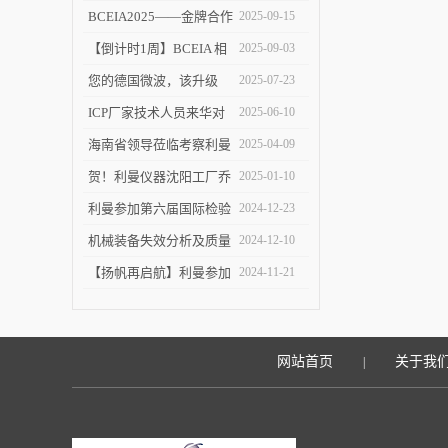
塑 ICP-MS 分析新境界！
BCEIA2025——金牌合作
2025-09-15
伙伴的见证
【倒计时1周】BCEIA 相
2025-09-03
约利曼 不见不散 9.10-12
您的德国微波，该升级
2025-07-23
了！
ICP厂家技术人员来华对
2025-06-10
利曼进行培训
海南省领导莅临考察利曼
2025-04-09
仪器沈阳工厂
贺！利曼仪器沈阳工厂乔
2025-01-10
迁新址
利曼参加第六届国际检验
2024-12-23
检测技术与装备博览会
机械装备失效分析及质量
2024-12-10
改进技术交流会在陕举办
【扬帆再启航】利曼参加
2024-11-21
2024慕尼黑上海分析生化
展
网站首页
关于我
|